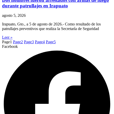
Dos hombres fueron arrestados con armas de fuego
durante patrullajes en Irapuato
agosto 5, 2026
Irapuato, Gto., a 5 de agosto de 2026.- Como resultado de los
patrullajes preventivos que realiza la Secretaría de Seguridad
Leer »
Page
1
Page
2
Page
3
Page
4
Page
5
Facebook