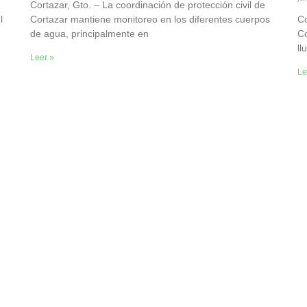
Cortazar, Gto. – La coordinación de protección civil de
l
Cortazar mantiene monitoreo en los diferentes cuerpos
Co
de agua, principalmente en
Co
ll
Leer »
Le