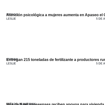
ESTADO
Atención psicológica a mujeres aumenta en Apaseo el 
LESLIE
5 DE 
ESTADO
Entregan 215 toneladas de fertilizante a productores ru
LESLIE
5 DE 
ESTADO
Más de 6 mil apaseenses reciben apoyos para vivienda,
,
MUNICIPIOS