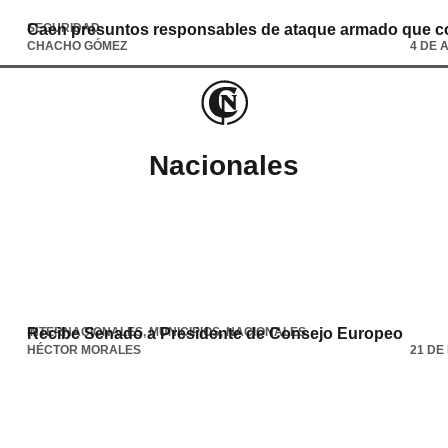
SEGURIDAD
Caen presuntos responsables de ataque armado que co
CHACHO GÓMEZ
4 DE 
Nacionales
INTERNACIONALES
Recibe Senado a Presidente de Consejo Europeo
,
MUNICIPIOS
,
NACIONALES
HÉCTOR MORALES
21 DE