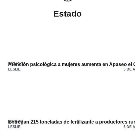
Estado
ESTADO
Atención psicológica a mujeres aumenta en Apaseo el 
LESLIE
5 DE 
ESTADO
Entregan 215 toneladas de fertilizante a productores ru
LESLIE
5 DE 