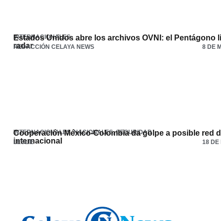
INTERNACIONALES
Estados Unidos abre los archivos OVNI: el Pentágono li
radar
REDACCIÓN CELAYA NEWS
8 DE 
INTERNACIONALES
Cooperación México-Colombia da golpe a posible red de
,
NACIONALES
,
SEGURIDAD
internacional
LESLIE
18 DE