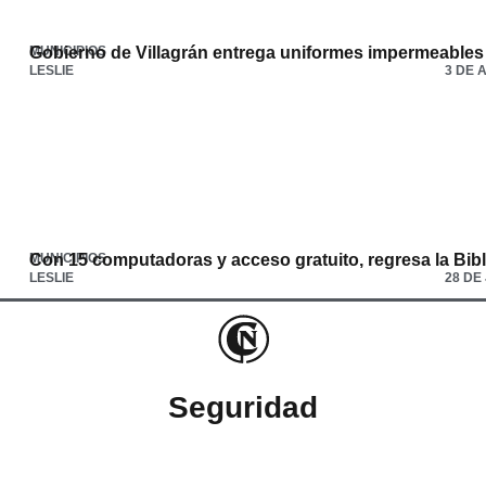
MUNICIPIOS
Gobierno de Villagrán entrega uniformes impermeables 
LESLIE
3 DE 
MUNICIPIOS
Con 15 computadoras y acceso gratuito, regresa la Bibli
LESLIE
28 DE
Seguridad