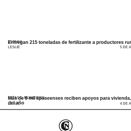
ESTADO
Entregan 215 toneladas de fertilizante a productores ru
LESLIE
5 DE 
ESTADO
Más de 6 mil apaseenses reciben apoyos para vivienda,
,
MUNICIPIOS
del año
LESLIE
4 DE 