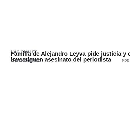
NACIONALES
Familia de Alejandro Leyva pide justicia y
investiguen asesinato del periodista
CHACHO GÓMEZ
5 DE