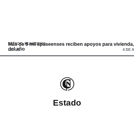
ESTADO
Más de 6 mil apaseenses reciben apoyos para vivienda,
,
MUNICIPIOS
del año
LESLIE
4 DE 
Estado