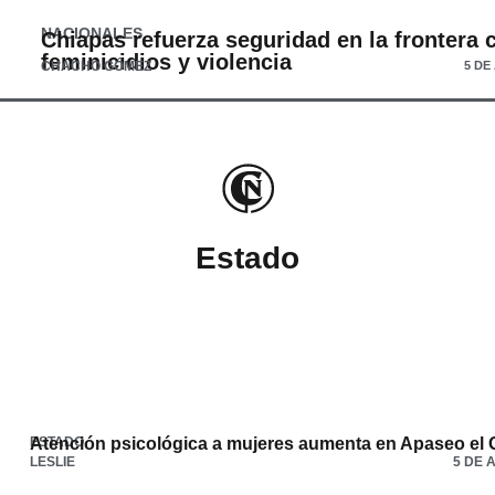
NACIONALES
Chiapas refuerza seguridad en la frontera 
feminicidios y violencia
CHACHO GÓMEZ
5 DE
Estado
ESTADO
Atención psicológica a mujeres aumenta en Apaseo el 
LESLIE
5 DE 