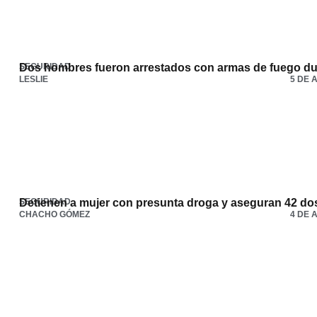
SEGURIDAD
Dos hombres fueron arrestados con armas de fuego dura
LESLIE
5 DE 
SEGURIDAD
Detienen a mujer con presunta droga y aseguran 42 dos
CHACHO GÓMEZ
4 DE 